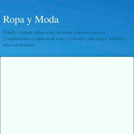
Ropa y Moda
Donde comprar online ropa de moda a buenos precios.
Complementos y marcas de ropa y calzados para mujer, hombre y
niños en Internet.