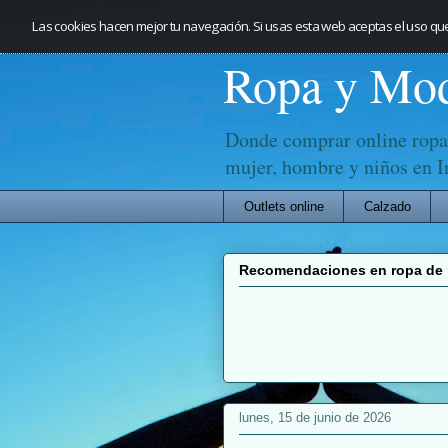
Las cookies hacen mejor tu navegación. Si usas esta web aceptas el uso qu
Ropa y Mo
Donde comprar online ropa
mujer, hombre y niños en I
Outlets online
Calzado
Recomendaciones en ropa d
lunes, 15 de junio de 2026