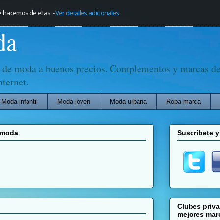
e hacemos de ellas.
-
Ver detalles adicionales
da
 de moda a buenos precios. Complementos y marcas de 
nternet.
Moda infantil
Moda joven
Moda urbana
Ropa marca
e moda
Suscríbete y
Clubes priv
mejores marc