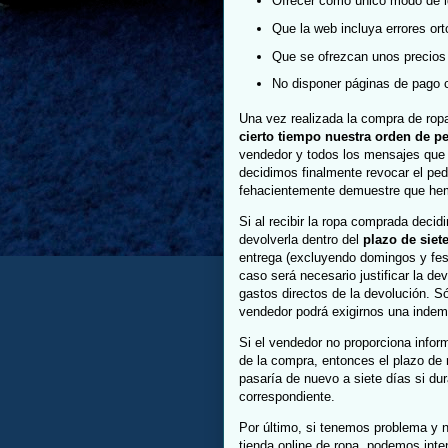
Ofrecer como único modo de id
Que la web incluya errores ort
Que se ofrezcan unos precios 
No disponer páginas de pago c
Una vez realizada la compra de ro
cierto tiempo nuestra orden de p
vendedor y todos los mensajes que i
decidimos finalmente revocar el pe
fehacientemente demuestre que he
Si al recibir la ropa comprada dec
devolverla dentro del
plazo de siet
entrega (excluyendo domingos y fest
caso será necesario justificar la d
gastos directos de la devolución. S
vendedor podrá exigirnos una indem
Si el vendedor no proporciona infor
de la compra, entonces el plazo de 
pasaría de nuevo a siete días si du
correspondiente.
Por último, si tenemos problema y 
tienda online de ropa, podemos inte