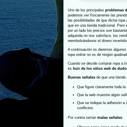
Uno de los principales
problemas d
podemos ver físicamente las prenda
las posibilidades de que dicha ropa
que en una tienda tradicional. Pero
por un lado los precios son bastante
adquirida no nos satisface, los ven
reembolsándonos el dinero invertido
A continuación os daremos alguno
ropa online no os dé ningún quebra
Cuando se decide comprar ropa a tra
es
huir de los sitios web de dudo
Buenas señales
de que una tienda 
Que figure claramente toda la i
Que la web muestre algún sell
Que se indique la adhesión a a
conflictos.
Por contra serían
malas señales
: