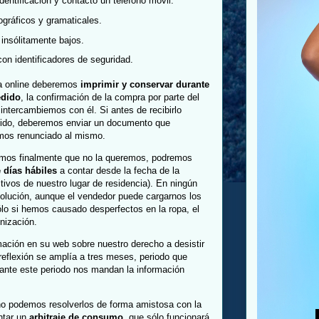
entificación y contacto un teléfono móvil.
ográficos y gramaticales.
insólitamente bajos.
on identificadores de seguridad.
pa online deberemos
imprimir y conservar durante
edido
, la confirmación de la compra por parte del
ntercambiemos con él. Si antes de recibirlo
dido, deberemos enviar un documento que
mos renunciado al mismo.
idimos finalmente que no la queremos, podremos
e días hábiles
a contar desde la fecha de la
ivos de nuestro lugar de residencia). En ningún
evolución, aunque el vendedor puede cargarnos los
ólo si hemos causado desperfectos en la ropa, el
nización.
mación en su web sobre nuestro derecho a desistir
reflexión se amplía a tres meses, periodo que
rante este periodo nos mandan la información
no podemos resolverlos de forma amistosa con la
ntar un
arbitraje de consumo
, que sólo funcionará