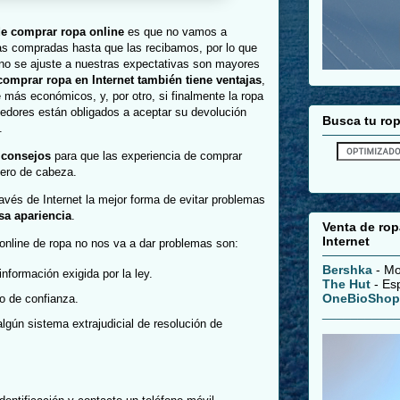
e comprar ropa online
es que no vamos a
s compradas hasta que las recibamos, por lo que
 no se ajuste a nuestras expectativas son mayores
comprar ropa en Internet también tiene ventajas
,
 más económicos, y, por otro, si finalmente la ropa
dedores están obligados a aceptar su devolución
Busca tu ro
.
s
consejos
para que las experiencia de comprar
dero de cabeza.
vés de Internet la mejor forma de evitar problemas
sa apariencia
.
Venta de ro
Internet
online de ropa no nos va a dar problemas son:
Bershka
- Mo
nformación exigida por la ley.
The Hut
- Esp
OneBioShop
o de confianza.
__________
lgún sistema extrajudicial de resolución de