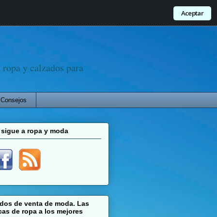
Aceptar
ropa y calzados para
Consejos
 sigue a ropa y moda
ados de venta de moda. Las
as de ropa a los mejores