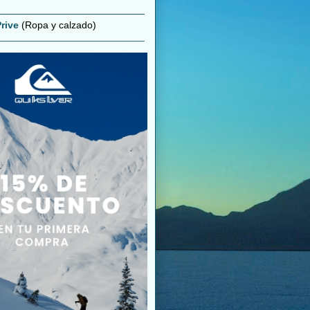
rive
(Ropa y calzado)
___________________________