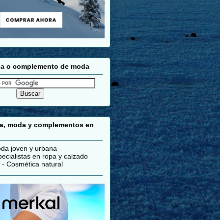
pa o complemento de moda
pa, moda y complementos en
da joven y urbana
ecialistas en ropa y calzado
- Cosmética natural
___________________________