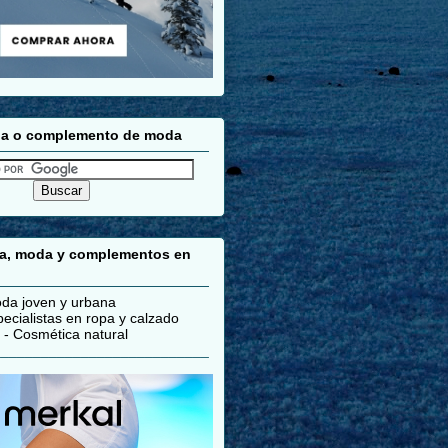
pa o complemento de moda
pa, moda y complementos en
da joven y urbana
ecialistas en ropa y calzado
- Cosmética natural
___________________________