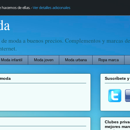
e hacemos de ellas.
-
Ver detalles adicionales
da
 de moda a buenos precios. Complementos y marcas de 
nternet.
Moda infantil
Moda joven
Moda urbana
Ropa marca
e moda
Suscríbete y
Clubes priv
mejores marc