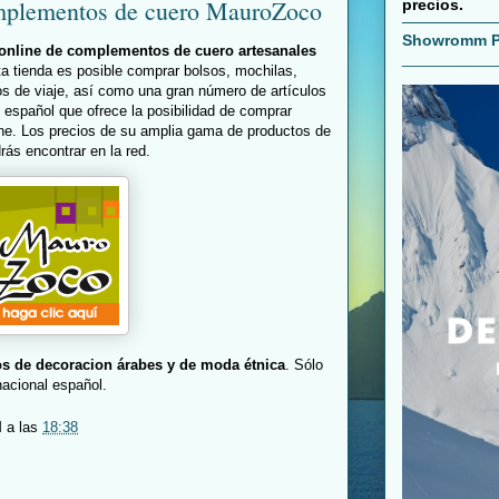
omplementos de cuero MauroZoco
precios.
Showromm P
 online de complementos de cuero artesanales
__________
ta tienda es posible comprar bolsos, mochilas,
os de viaje, así como una gran número de artículos
o español que ofrece la posibilidad de comprar
ine. Los precios de su amplia gama de productos de
ás encontrar en la red.
os de decoracion árabes y de moda étnica
. Sólo
 nacional español.
M
a las
18:38