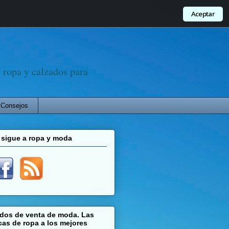
Aceptar
ropa y calzados para
Consejos
 sigue a ropa y moda
ados de venta de moda. Las
as de ropa a los mejores