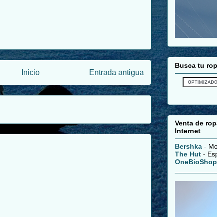
Busca tu ro
Inicio
Entrada antigua
Venta de ro
Internet
Bershka
- Mo
The Hut
- Esp
OneBioShop
__________