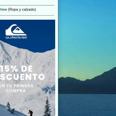
rive
(Ropa y calzado)
___________________________