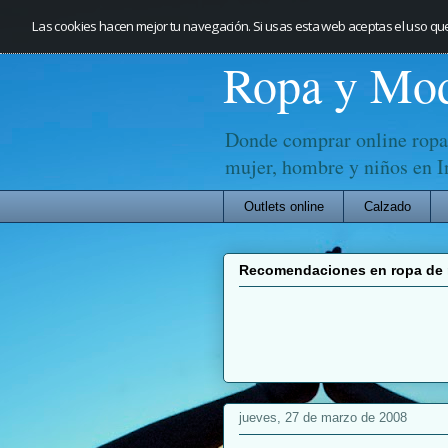
Las cookies hacen mejor tu navegación. Si usas esta web aceptas el uso qu
Ropa y Mo
Donde comprar online ropa
mujer, hombre y niños en I
Outlets online
Calzado
Recomendaciones en ropa d
jueves, 27 de marzo de 2008